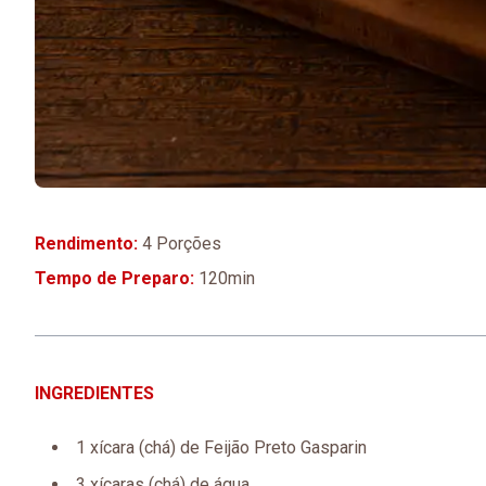
Rendimento:
4 Porções
Tempo de Preparo:
120min
INGREDIENTES
1 xícara (chá) de Feijão Preto Gasparin
3 xícaras (chá) de água