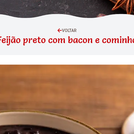
VOLTAR
Feijão preto com bacon e cominh